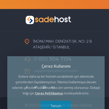
İNÖNÜ MAH. DENİZATI SK. NO: 2 B
ATAŞEHİR/ İSTANBUL
0 850
304 7134
Çerez Kullanımı
support@sadehost.com
Sizlere daha iyi bir hizmet sunabilmek için sitemizde
çerezlerden faydalanıyoruz. Sitemizi kullanmaya devam
ederek çerezleri kullanmamıza izin vermiş olursunuz. Detaylı
bilgi için
Çerez Politikamızı
inceleyebilirsiniz.
Tamam
© 2023 SadeHost Tüm Hakları Saklıdır.