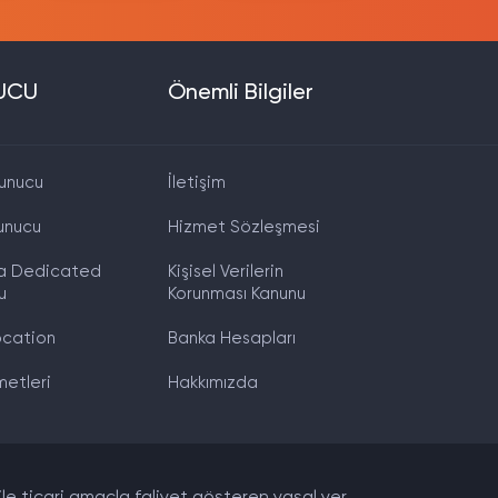
UCU
Önemli Bilgiler
unucu
İletişim
unucu
Hizmet Sözleşmesi
a Dedicated
Kişisel Verilerin
u
Korunması Kanunu
cation
Banka Hesapları
metleri
Hakkımızda
 ile ticari amaçla faliyet gösteren yasal yer