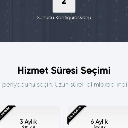
2
Sunucu Konfigürasyonu
Hizmet Süresi Seçimi
periyodunu seçin. Uzun süreli alımlarda indir
%10 İNDİRİM
 İNDİRİM
3 Aylık
6 Aylık
$10.49
$19.87