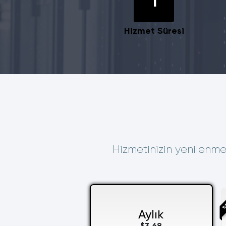
1
Hizmet Süresi
Hizmetinizin yenilenme 
%5
Aylık