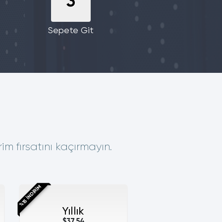
3
Sepete Git
im fırsatını kaçırmayın.
%15 İNDİRİM
Yıllık
$37.54