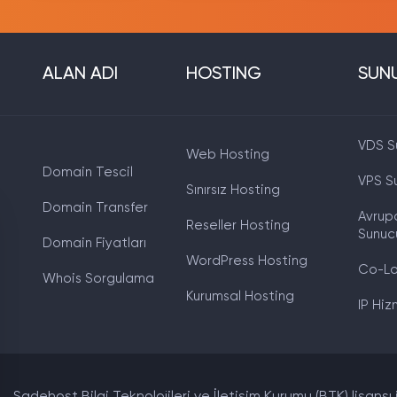
ALAN ADI
HOSTING
SUN
VDS S
Web Hosting
Domain Tescil
VPS S
Sınırsız Hosting
Domain Transfer
Avrup
Reseller Hosting
Sunuc
Domain Fiyatları
WordPress Hosting
Co-Lo
Whois Sorgulama
Kurumsal Hosting
IP Hiz
Sadehost Bilgi Teknolojileri ve İletişim Kurumu (BTK) lisansı