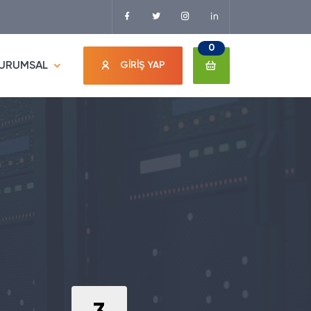
0
URUMSAL
GİRİŞ YAP