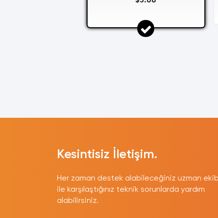
$3.68
Kesintisiz İletişim.
Her zaman destek alabileceğiniz uzman ekib
ile karşılaştığınız teknik sorunlarda yardım
alabilirsiniz.